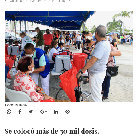
MINSA
Salud
Vacunación
Foto: MINSA.
WhatsApp
Facebook
Twitter
Google+
LinkedIn
Pinterest
Se colocó más de 30 mil dosis.