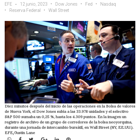
EFE
12 junio, 2023
Dow Jones
Fed
Nasdaq
Reserva Federal
Wall Street
Diez minutos después del inicio de las operaciones en la Bolsa de valores
de Nueva York, el Dow Jones subía a las 33.978 unidades y el selectivo
S&P 500 sumaba un 0,25 %, hasta los 4.309 puntos. En la imagen un
registro de archivo de un grupo de corredores de la bolsa neoyorquina,
durante una jornada de intercambio bursátil, en Wall Street (NY, EE.UU.).
EFE/Justin Lane
WhatsApp
Facebook
Twitter
Google+
LinkedIn
Pinterest