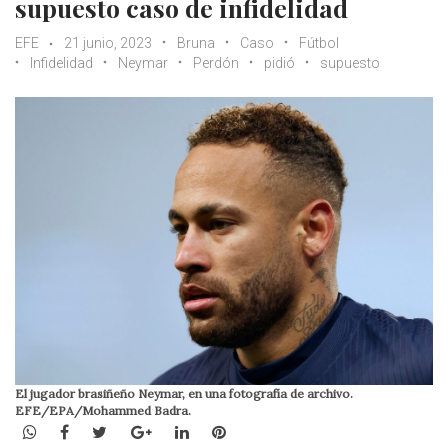
supuesto caso de infidelidad
EFE
21 junio, 2023
Bruna
Caso
Fútbol
Infidelidad
Neymar
Perdón
pidió
supuesto
El jugador brasiñeño Neymar, en una fotografía de archivo.
EFE/EPA/Mohammed Badra.
WhatsApp
Facebook
Twitter
Google+
LinkedIn
Pinterest