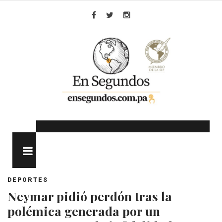
Skip
to
Facebook
Twitter
Instagram
content
MENU
DEPORTES
Neymar pidió perdón tras la
polémica generada por un