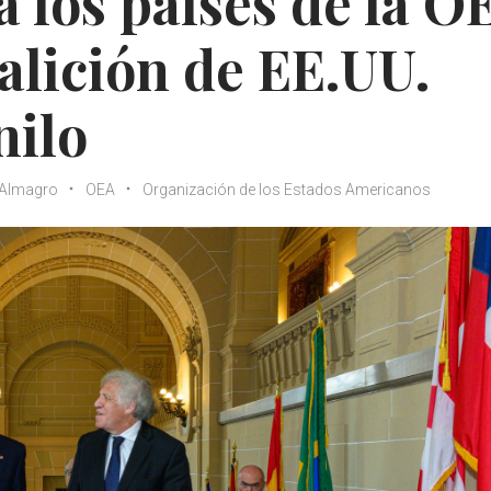
a los países de la O
oalición de EE.UU.
nilo
 Almagro
OEA
Organización de los Estados Americanos