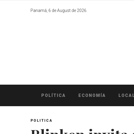
Skip
to
Panamá, 6 de August de 2026.
content
POLÍTICA
ECONOMÍA
LOCA
POLITICA