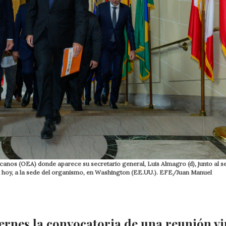
anos (OEA) donde aparece su secretario general, Luis Almagro (d), junto al s
da hoy, a la sede del organismo, en Washington (EE.UU.). EFE/Juan Manuel
ernes la convocatoria de una reunión vi