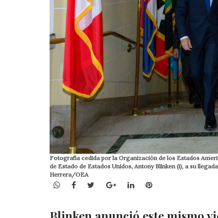
Fotografía cedida por la Organización de los Estados Americ
de Estado de Estados Unidos, Antony Blinken (i), a su llega
Herrera/OEA
WhatsApp
Facebook
Twitter
Google+
LinkedIn
Pinterest
Blinken anunció este mismo vi