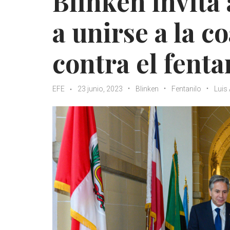
Blinken invita 
a unirse a la c
contra el fenta
EFE
23 junio, 2023
Blinken
Fentanilo
Luis