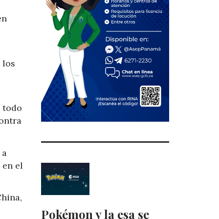
en
 los
e todo
contra
 a
 en el
China,
Pokémon y la esa se