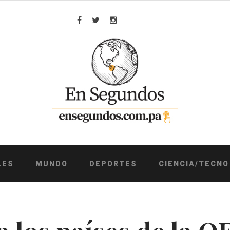
Facebook
Twitter
Instagram
LES
MUNDO
DEPORTES
CIENCIA/TECNO