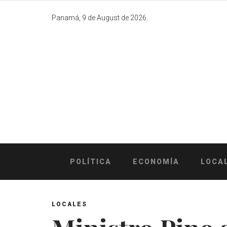
Skip
to
Panamá, 9 de August de 2026.
content
POLÍTICA
ECONOMÍA
LOCA
LOCALES