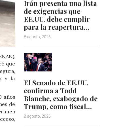
Irán presenta una lista
de exigencias que
EE.UU. debe cumplir
para la reapertura…
8 agosto, 2026
ENAN),
ró que
egura,
n y la
El Senado de EE.UU.
confirma a Todd
0 años
Blanche, exabogado de
nes de
Trump, como fiscal…
crimen
8 agosto, 2026
cceso,