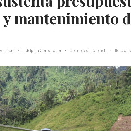
sustenta presupues
e y mantenimiento 
estland Philadelphia Corporation
Consejo de Gabinete
flota aér