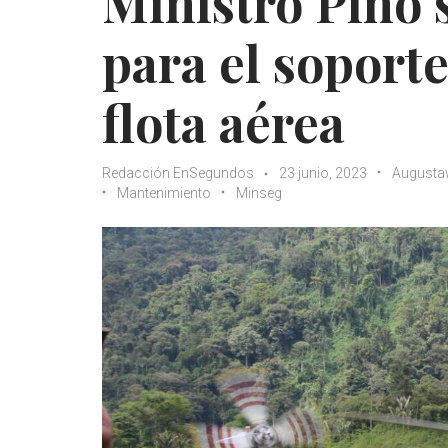
Ministro Pino 
para el soport
flota aérea
Redacción EnSegundos
23 junio, 2023
Augustaw
Mantenimiento
Minseg