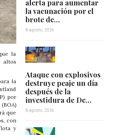
alerta para aumentar
la vacunación por el
brote de…
8 agosto, 2026
que la
 altos
Ataque con explosivos
para la
destruye peaje un día
tland
después de la
P) por
investidura de De…
 (BOA)
8 agosto, 2026
ará que
s, con
lota y