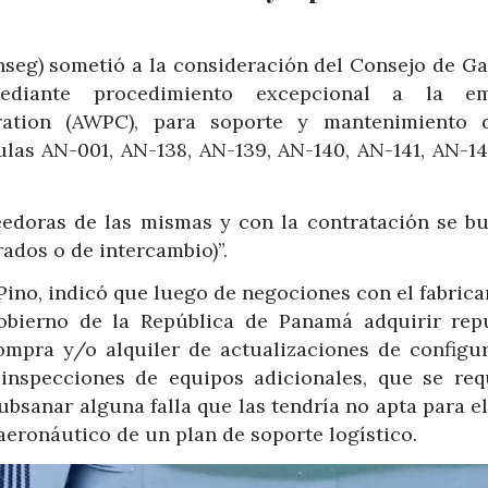
nseg) sometió a la consideración del Consejo de Ga
mediante procedimiento excepcional a la em
ration (AWPC), para soporte y mantenimiento 
as AN-001, AN-138, AN-139, AN-140, AN-141, AN-14
eedoras de las mismas y con la contratación se bu
ados o de intercambio)”.
ino, indicó que luego de negociones con el fabrica
obierno de la República de Panamá adquirir rep
ompra y/o alquiler de actualizaciones de configur
inspecciones de equipos adicionales, que se req
subsanar alguna falla que las tendría no apta para e
aeronáutico de un plan de soporte logístico.