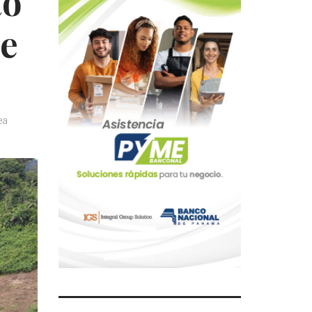
to
de
ea