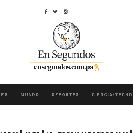
Facebook
Twitter
Instagram
LES
MUNDO
DEPORTES
CIENCIA/TECNO