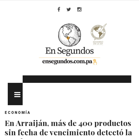
Skip
to
Facebook
Twitter
Instagram
content
MENU
ECONOMÍA
En Arraiján, más de 400 productos
sin fecha de vencimiento detectó la