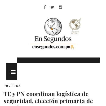
Skip
to
Facebook
Twitter
Instagram
content
MENU
POLITICA
TE y PN coordinan logística de
seguridad, elección primaria de