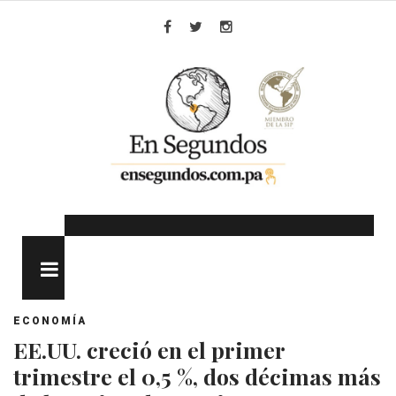
Skip
to
Facebook
Twitter
Instagram
content
MENU
ECONOMÍA
EE.UU. creció en el primer
trimestre el 0,5 %, dos décimas más