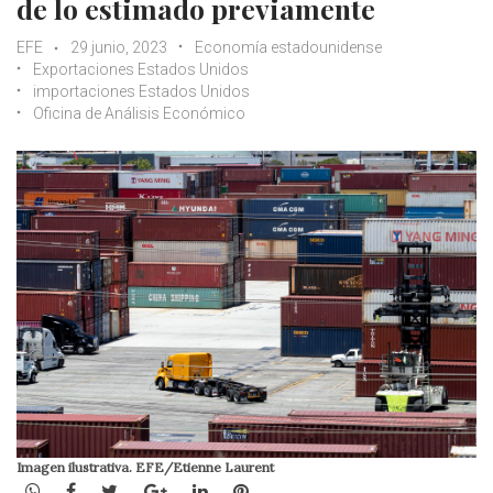
de lo estimado previamente
EFE
29 junio, 2023
Economía estadounidense
Exportaciones Estados Unidos
importaciones Estados Unidos
Oficina de Análisis Económico
Imagen ilustrativa. EFE/Etienne Laurent
WhatsApp
Facebook
Twitter
Google+
LinkedIn
Pinterest