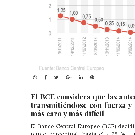
WhatsApp
Facebook
Twitter
Google+
LinkedIn
Pinterest
El BCE considera que las anter
transmitiéndose con fuerza y
más caro y más difícil
El Banco Central Europeo (BCE) decidi
punto porcentual, hasta el 4,25 % -u