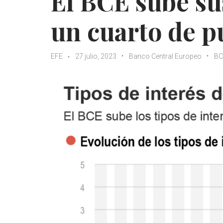
El BCE sube sus
un cuarto de pu
EFE
27 julio, 2023
Banco Central Europeo
BC