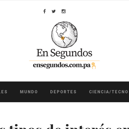
Facebook
Twitter
Instagram
LES
MUNDO
DEPORTES
CIENCIA/TECNO