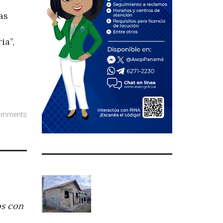
as
ia”,
omments
os con