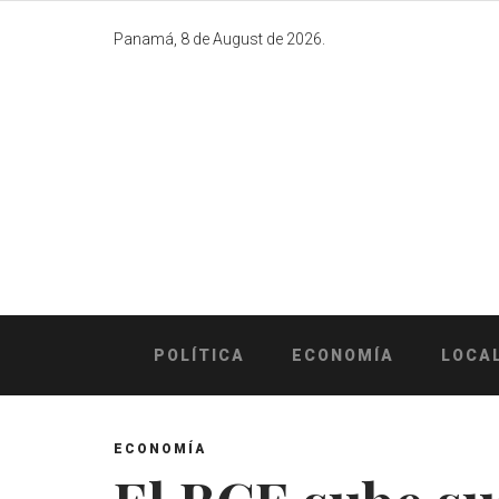
Skip
to
Panamá, 8 de August de 2026.
content
POLÍTICA
ECONOMÍA
LOCA
ECONOMÍA