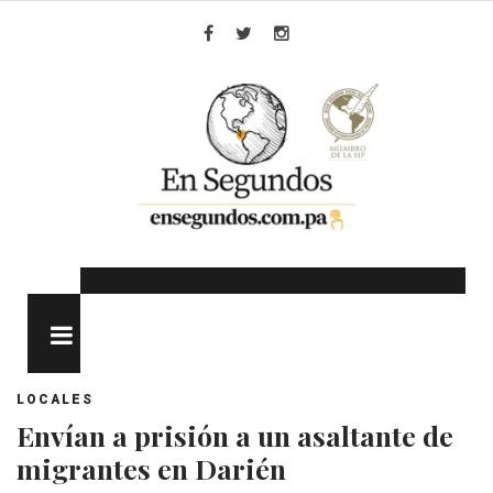
Skip
to
Facebook
Twitter
Instagram
content
MENU
LOCALES
Envían a prisión a un asaltante de
migrantes en Darién