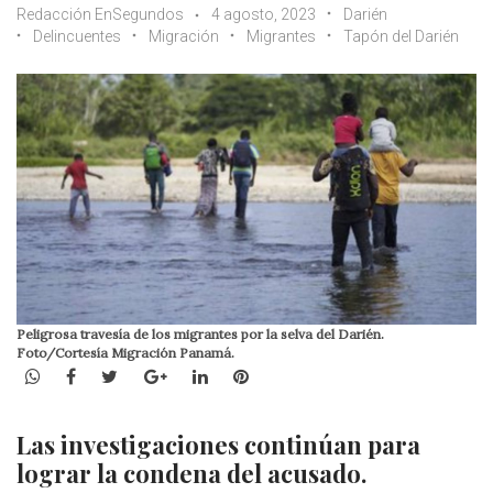
Redacción EnSegundos
4 agosto, 2023
Darién
Delincuentes
Migración
Migrantes
Tapón del Darién
Peligrosa travesía de los migrantes por la selva del Darién.
Foto/Cortesía Migración Panamá.
WhatsApp
Facebook
Twitter
Google+
LinkedIn
Pinterest
Las investigaciones continúan para
lograr la condena del acusado.