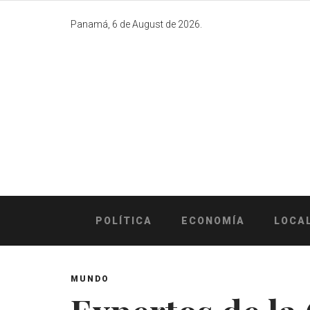
Skip
to
Panamá, 6 de August de 2026.
content
POLÍTICA
ECONOMÍA
LOCA
MUNDO