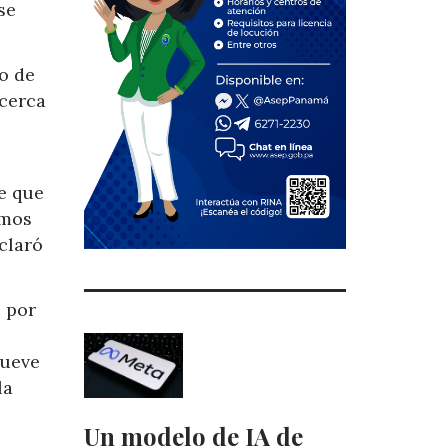
se
o de
acerca
e que
emos
eclaró
s por
nueve
la
Un modelo de IA de