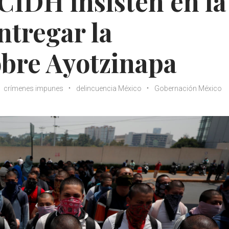
 CIDH insisten en la
ntregar la
bre Ayotzinapa
crímenes impunes
delincuencia México
Gobernación México