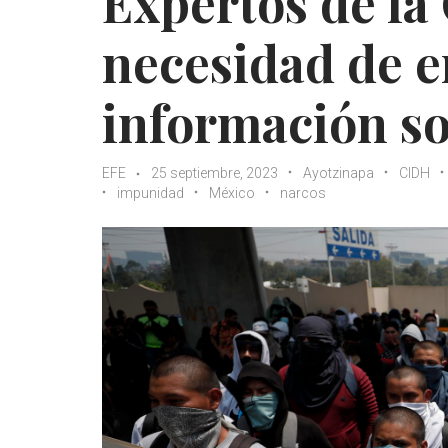
Expertos de la
necesidad de e
información so
EFE
25 septiembre, 2023
Ayotzinapa
CIDH
impunidad
México
narcos