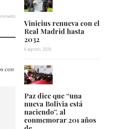
omments
Vinicius renueva con el
Real Madrid hasta
2032
6 agosto, 2026
os con
Paz dice que “una
nueva Bolivia está
naciendo”, al
conmemorar 201 años
de…