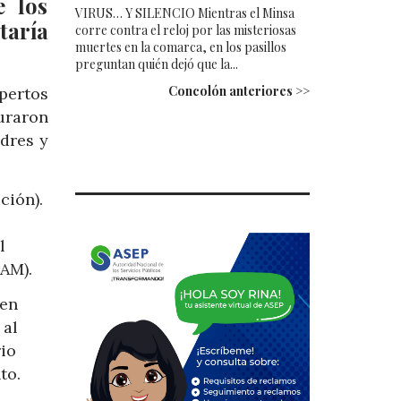
e los
VIRUS… Y SILENCIO Mientras el Minsa
taría
corre contra el reloj por las misteriosas
muertes en la comarca, en los pasillos
preguntan quién dejó que la...
Concolón anteriores >>
pertos
uraron
adres y
ción).
l
AM).
 en
 al
io
to.