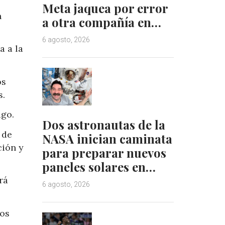
Meta jaquea por error
n
a otra compañía en…
6 agosto, 2026
a a la
os
s.
ago.
Dos astronautas de la
 de
NASA inician caminata
ción y
para preparar nuevos
paneles solares en…
rá
6 agosto, 2026
los