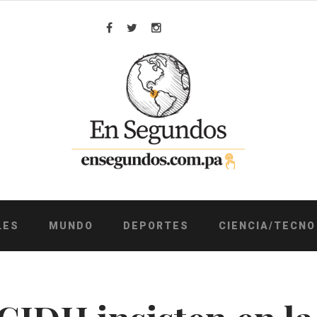
Facebook
Twitter
Instagram
LES
MUNDO
DEPORTES
CIENCIA/TECNO