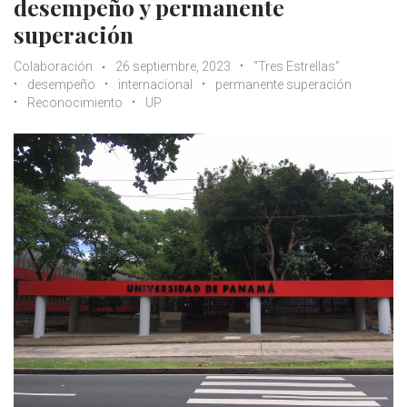
desempeño y permanente
superación
Colaboración
26 septiembre, 2023
“Tres Estrellas”
desempeño
internacional
permanente superación
Reconocimiento
UP