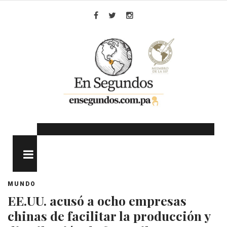
Skip
to
Facebook
Twitter
Instagram
content
MENU
MUNDO
EE.UU. acusó a ocho empresas
chinas de facilitar la producción y