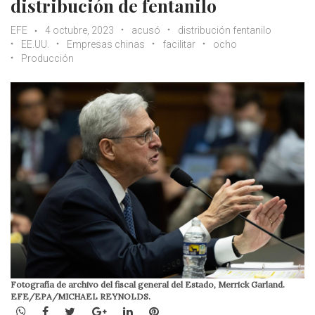
distribución de fentanilo
EFE
4 octubre, 2023
acusó
distribución fentanilo
EE.UU.
Empresas chinas
facilitar
ocho
Producción
Fotografía de archivo del fiscal general del Estado, Merrick Garland.
EFE/EPA/MICHAEL REYNOLDS.
WhatsApp
Facebook
Twitter
Google+
LinkedIn
Pinterest