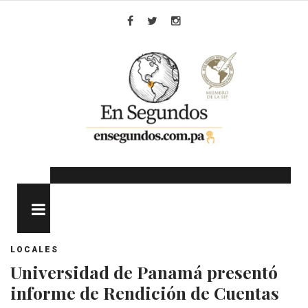
Skip
to
Facebook
Twitter
Instagram
content
MENU
LOCALES
Universidad de Panamá presentó
informe de Rendición de Cuentas