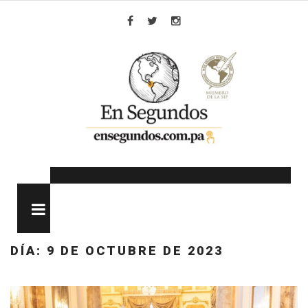
Skip
to
Facebook
Twitter
Instagram
content
MENU
DÍA:
9 DE OCTUBRE DE 2023