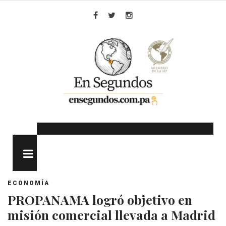
Skip
to
Facebook
Twitter
Instagram
content
MENU
ECONOMÍA
PROPANAMA logró objetivo en
misión comercial llevada a Madrid