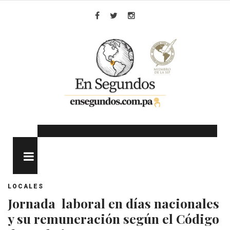
Skip
to
Facebook
Twitter
Instagram
content
MENU
LOCALES
Jornada laboral en días nacionales
y su remuneración según el Código