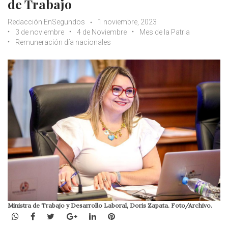
de Trabajo
Redacción EnSegundos
1 noviembre, 2023
3 de noviembre
4 de Noviembre
Mes de la Patria
Remuneración día nacionales
Ministra de Trabajo y Desarrollo Laboral, Doris Zapata. Foto/Archivo.
WhatsApp
Facebook
Twitter
Google+
LinkedIn
Pinterest