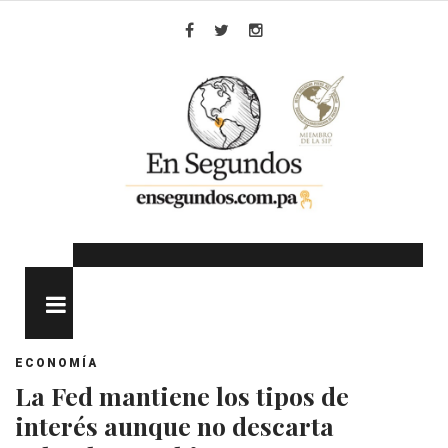
Skip
to
Facebook
Twitter
Instagram
content
MENU
ECONOMÍA
La Fed mantiene los tipos de
interés aunque no descarta