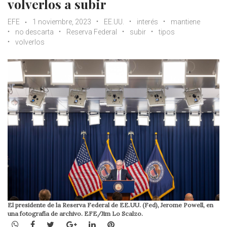
volverlos a subir
EFE
1 noviembre, 2023
EE.UU.
interés
mantiene
no descarta
Reserva Federal
subir
tipos
volverlos
El presidente de la Reserva Federal de EE.UU. (Fed), Jerome Powell, en
una fotografía de archivo. EFE/Jim Lo Scalzo.
WhatsApp
Facebook
Twitter
Google+
LinkedIn
Pinterest