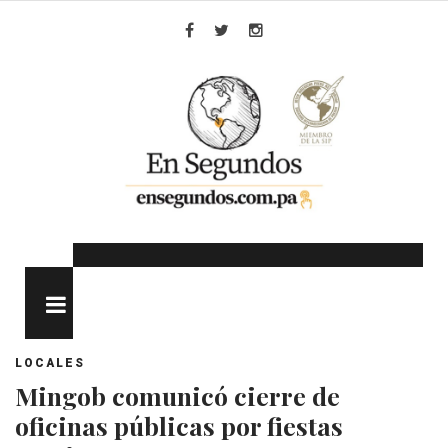
Skip
to
Facebook
Twitter
Instagram
content
MENU
LOCALES
Mingob comunicó cierre de
oficinas públicas por fiestas