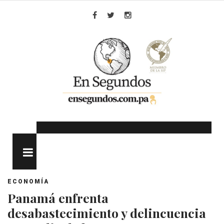
Skip
to
Facebook
Twitter
Instagram
content
MENU
ECONOMÍA
Panamá enfrenta
desabastecimiento y delincuencia