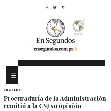
Skip
to
Facebook
Twitter
Instagram
content
MENU
LOCALES
Procuraduría de la Administración
remitió a la CSJ su opinión