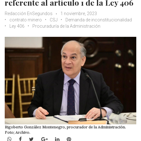
referente al artículo 1 de la Ley 406
Redacción EnSegundos
1 noviembre, 2023
contrato minero
CSJ
Demanda de inconstitucionalidad
Ley 406
Procuraduría de la Administración
Rigoberto González Montenegro, procurador de la Administración.
Foto; Archivo.
WhatsApp
Facebook
Twitter
Google+
LinkedIn
Pinterest