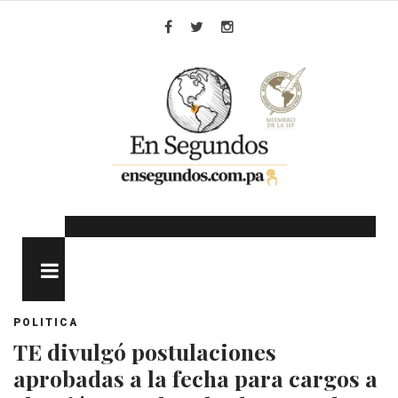
Skip
to
Facebook
Twitter
Instagram
content
MENU
POLITICA
TE divulgó postulaciones
aprobadas a la fecha para cargos a