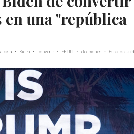
Biden de convertir
 en una "república
acusa
Biden
convertir
EE.UU.
elecciones
Estados Uni