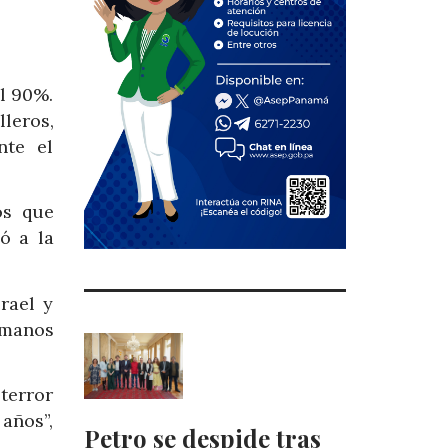
el 90%.
leros,
nte el
os que
ó a la
rael y
a manos
terror
años”,
Petro se despide tras