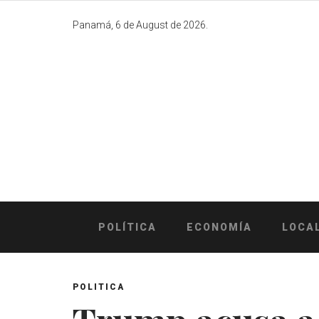
Skip
to
Panamá, 6 de August de 2026.
content
POLÍTICA
ECONOMÍA
LOCA
POLITICA