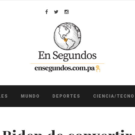
Facebook
Twitter
Instagram
LES
MUNDO
DEPORTES
CIENCIA/TECNO