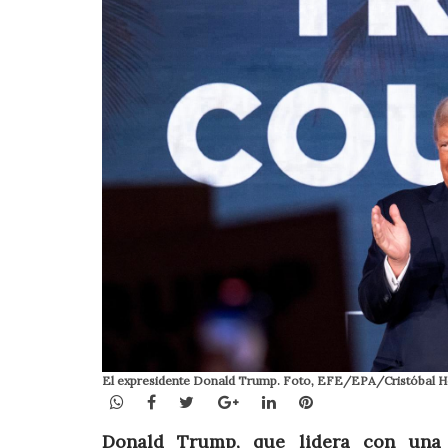
El expresidente Donald Trump. Foto, EFE/EPA/Cristóbal H
WhatsApp
Facebook
Twitter
Google+
LinkedIn
Pinterest
Donald Trump, que lidera con una 