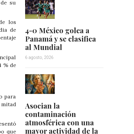
 de su
de los
4-0 México golea a
dia de
Panamá y se clasifica
entaje
al Mundial
ncipal
6 agosto, 2026
14 % de
o para
Asocian la
 mitad
contaminación
atmosférica con una
esentó
mayor actividad de la
po que