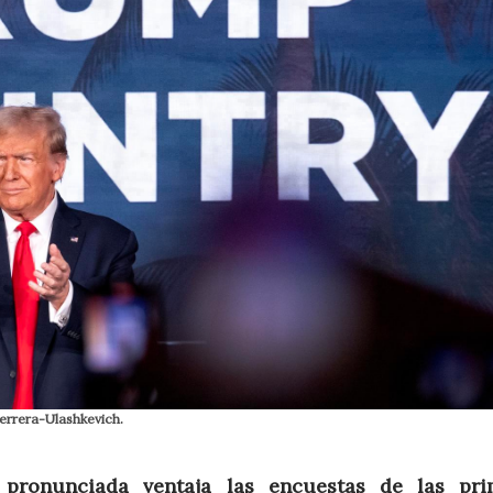
errera-Ulashkevich.
pronunciada ventaja las encuestas de las pri