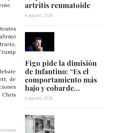
artritis reumatoide
ente.
6 agosto, 2026
tentes
afirmó
rario,
 Trump
Figo pide la dimisión
de Infantino: “Es el
debate
comportamiento más
tt, de
bajo y cobarde…
ciones
 Chris
6 agosto, 2026
omments