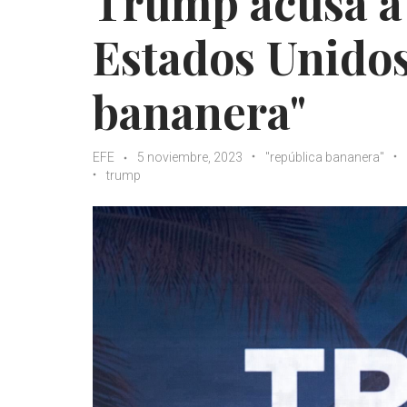
Trump acusa a 
Estados Unidos
bananera"
EFE
5 noviembre, 2023
"república bananera"
trump