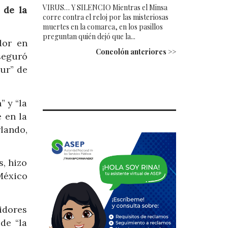
VIRUS… Y SILENCIO Mientras el Minsa
 de la
corre contra el reloj por las misteriosas
muertes en la comarca, en los pasillos
preguntan quién dejó que la...
dor en
Concolón anteriores >>
seguró
sur” de
 y “la
 en la
lando,
, hizo
 México
idores
de “la