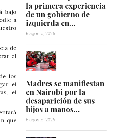
la primera experiencia
á bajo
de un gobierno de
odie a
izquierda en…
uestro
6 agosto, 2026
ncia de
rar el
de los
Madres se manifiestan
gar el
en Nairobi por la
as, el
desaparición de sus
hijos a manos…
entará
in que
6 agosto, 2026