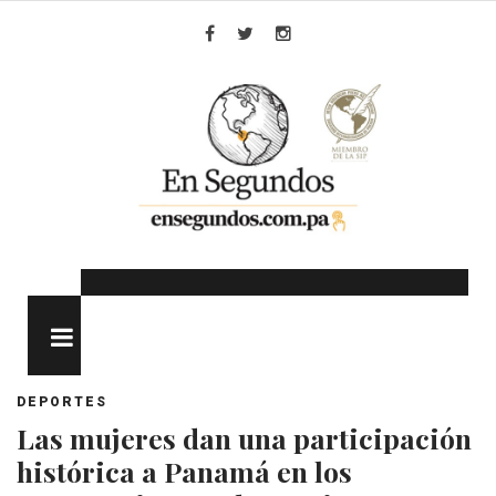
Skip
to
Facebook
Twitter
Instagram
content
MENU
DEPORTES
Las mujeres dan una participación
histórica a Panamá en los