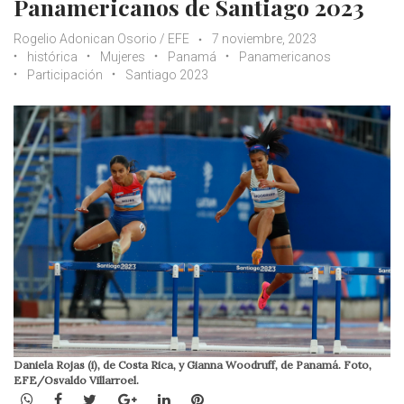
Panamericanos de Santiago 2023
Rogelio Adonican Osorio / EFE
7 noviembre, 2023
histórica
Mujeres
Panamá
Panamericanos
Participación
Santiago 2023
Daniela Rojas (i), de Costa Rica, y Gianna Woodruff, de Panamá. Foto,
EFE/Osvaldo Villarroel.
WhatsApp
Facebook
Twitter
Google+
LinkedIn
Pinterest