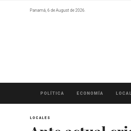
Skip
to
Panamá, 6 de August de 2026.
content
POLÍTICA
ECONOMÍA
LOCA
LOCALES