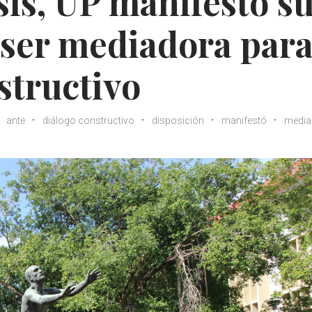
sis, UP manifestó s
 ser mediadora par
structivo
ante
diálogo constructivo
disposición
manifestó
media