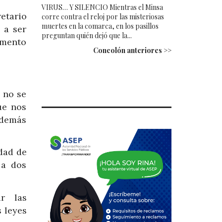
VIRUS… Y SILENCIO Mientras el Minsa
etario
corre contra el reloj por las misteriosas
muertes en la comarca, en los pasillos
 a ser
preguntan quién dejó que la...
omento
Concolón anteriores >>
s no se
ue nos
 demás
idad de
 a dos
ir las
s leyes