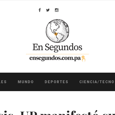
Facebook
Twitter
Instagram
LES
MUNDO
DEPORTES
CIENCIA/TECNO