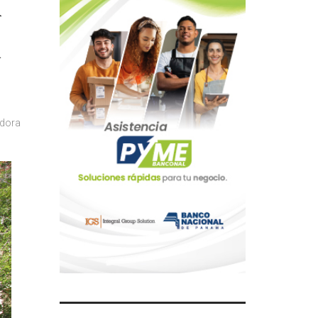
u
a
dora