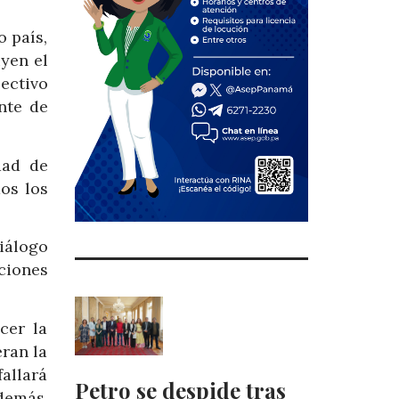
o país,
uyen el
ectivo
nte de
dad de
os los
iálogo
ciones
cer la
ran la
allará
Petro se despide tras
demás,