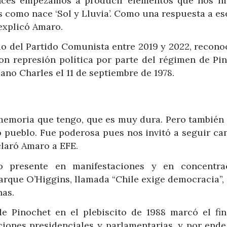
onces empezamos a producir elementos que nos hi
s como nace ‘Sol y Lluvia’. Como una respuesta a es
explicó Amaro.
do del Partido Comunista entre 2019 y 2022, recono
on represión política por parte del régimen de Pin
ano Charles el 11 de septiembre de 1978.
memoria que tengo, que es muy dura. Pero también 
o pueblo. Fue poderosa pues nos invitó a seguir ca
claró Amaro a EFE.
o presente en manifestaciones y en concentra
Parque O’Higgins, llamada “Chile exige democracia”,
nas.
de Pinochet en el plebiscito de 1988 marcó el fin
iones presidenciales y parlamentarias, y por ende, 