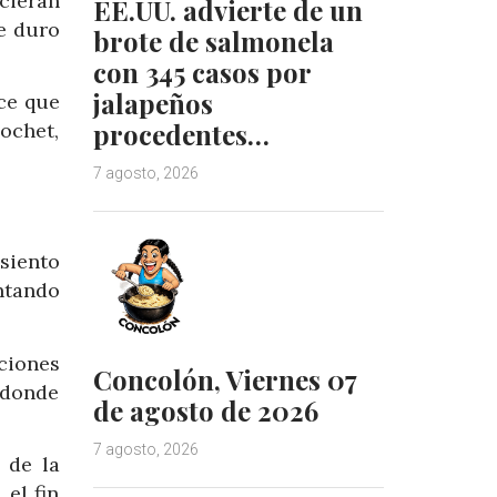
cieran
EE.UU. advierte de un
e duro
brote de salmonela
con 345 casos por
jalapeños
ce que
procedentes…
ochet,
7 agosto, 2026
siento
ntando
ciones
Concolón, Viernes 07
 donde
de agosto de 2026
7 agosto, 2026
 de la
el fin