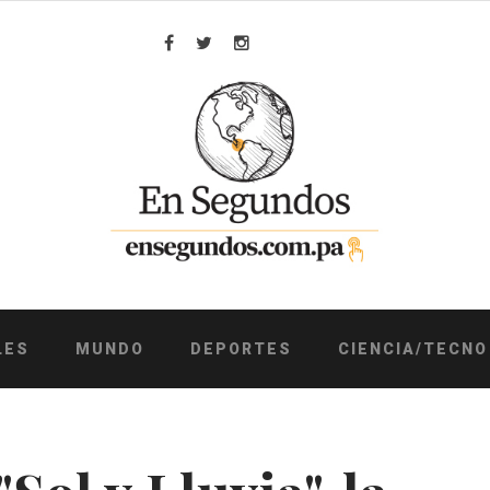
Facebook
Twitter
Instagram
LES
MUNDO
DEPORTES
CIENCIA/TECNO