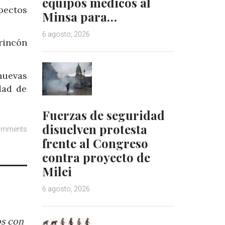
equipos médicos al
spectos
Minsa para…
6 agosto, 2026
 rincón
nuevas
dad de
Fuerzas de seguridad
disuelven protesta
omments
frente al Congreso
contra proyecto de
Milei
6 agosto, 2026
os con