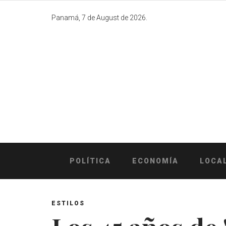
Skip
to
Panamá, 7 de August de 2026.
content
POLÍTICA
ECONOMÍA
LOCA
ESTILOS