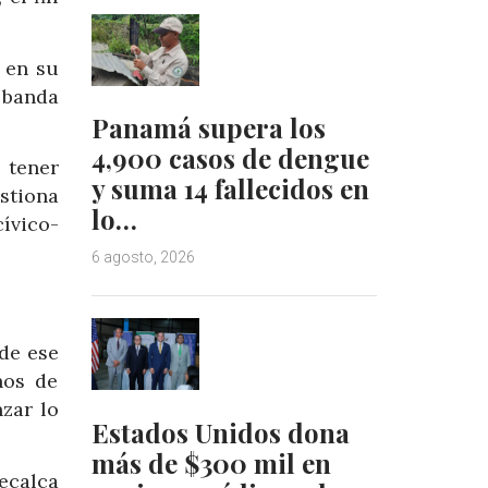
a en su
 banda
Panamá supera los
4,900 casos de dengue
 tener
y suma 14 fallecidos en
stiona
lo…
cívico-
6 agosto, 2026
 de ese
nos de
nzar lo
Estados Unidos dona
más de $300 mil en
ecalca