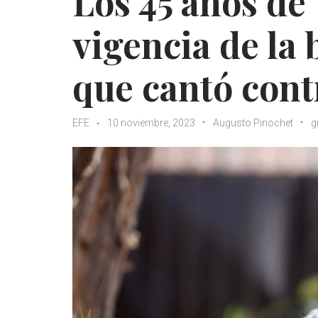
Los 45 años de "
vigencia de la
que cantó cont
EFE
10 noviembre, 2023
Augusto Pinochet
g