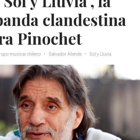
Sol y Lluvia", la
 banda clandestina
ra Pinochet
rupo musical chileno
Salvador Allende
Sol y Lluvia