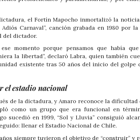
dictadura, el Fortín Mapocho inmortalizó la notici
, Adiós Carnaval”, canción grabada en 1980 por la
l del dictador.
 ese momento porque pensamos que había que
iera la libertad”, declaró Labra, quien también cue
unidad existente tras 50 años del inicio del golpe 
r el estadio nacional
és de la dictadura, y Amaro reconoce la dificultad
mpló como un grupo que era funcional en térmi
lgo sucedió en 1999, “Sol y Lluvia” consiguió alca
guido: llenar el Estadio Nacional de Chile.
ños siempre tuvieron el objetivo de “construir” y r