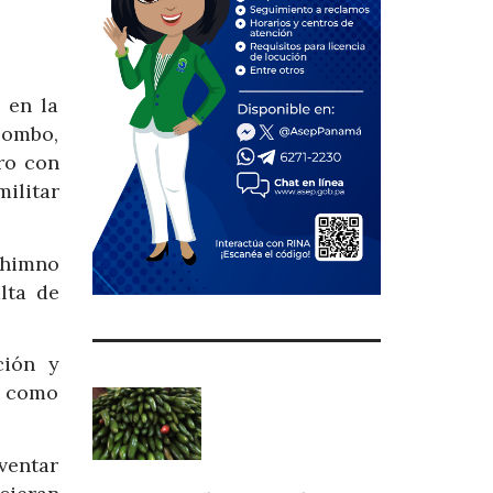
 en la
bombo,
ro con
ilitar
 himno
lta de
ción y
n como
ventar