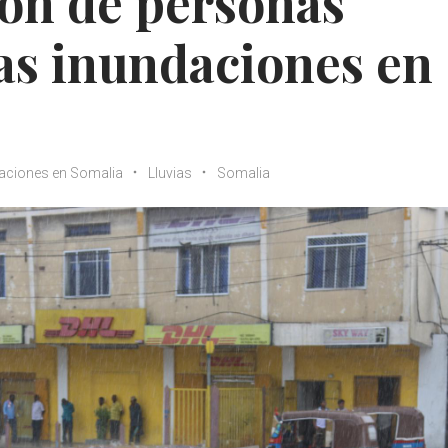
ón de personas
las inundaciones en
aciones en Somalia
Lluvias
Somalia