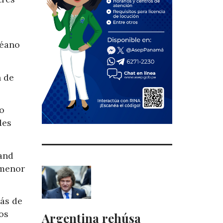
céano
n de
ro
des
land
 menor
más de
os
Argentina rehúsa