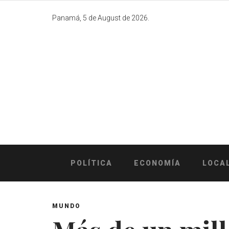
Skip
to
Panamá, 5 de August de 2026.
content
POLÍTICA
ECONOMÍA
LOCA
MUNDO