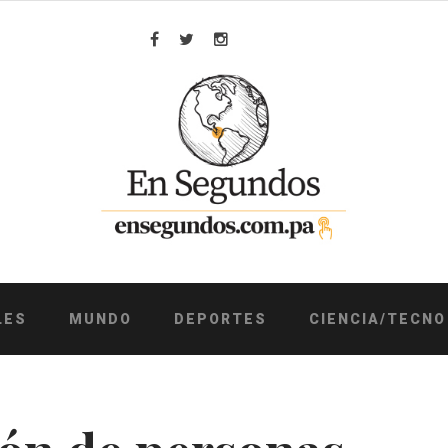
Facebook
Twitter
Instagram
LES
MUNDO
DEPORTES
CIENCIA/TECNO