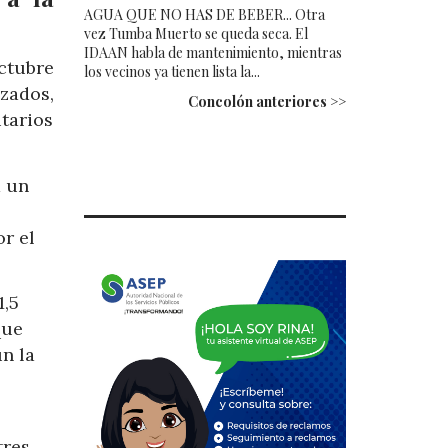
AGUA QUE NO HAS DE BEBER... Otra
vez Tumba Muerto se queda seca. El
IDAAN habla de mantenimiento, mientras
ctubre
los vecinos ya tienen lista la...
zados,
Concolón anteriores >>
tarios
a un
or el
1,5
que
n la
tres