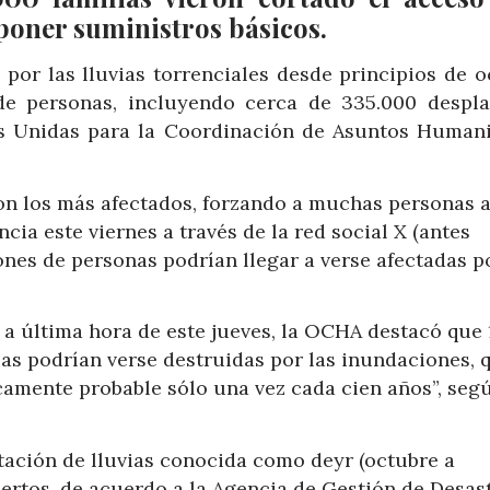
eponer suministros básicos.
por las lluvias torrenciales desde principios de o
de personas, incluyendo cerca de 335.000 despla
es Unidas para la Coordinación de Asuntos Humani
on los más afectados, forzando a muchas personas 
cia este viernes a través de la red social X (antes
llones de personas podrían llegar a verse afectadas p
 última hora de este jueves, la OCHA destacó que 
las podrían verse destruidas por las inundaciones, 
amente probable sólo una vez cada cien años”, segú
estación de lluvias conocida como deyr (octubre a
ertos, de acuerdo a la Agencia de Gestión de Desas