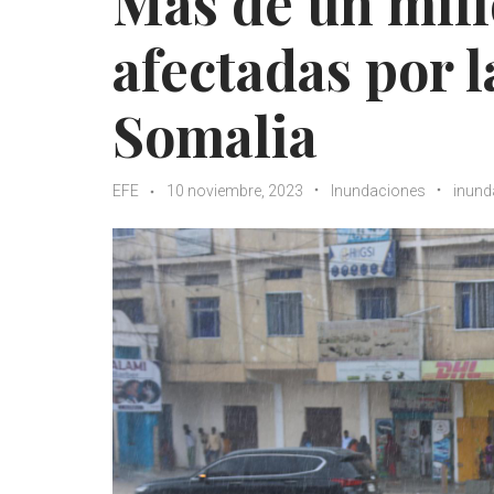
Más de un mill
afectadas por 
Somalia
EFE
10 noviembre, 2023
Inundaciones
inund