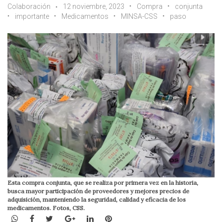
Colaboración
12 noviembre, 2023
Compra
conjunta
importante
Medicamentos
MINSA-CSS
paso
Esta compra conjunta, que se realiza por primera vez en la historia,
busca mayor participación de proveedores y mejores precios de
adquisición, manteniendo la seguridad, calidad y eficacia de los
medicamentos. Fotos, CSS.
WhatsApp
Facebook
Twitter
Google+
LinkedIn
Pinterest