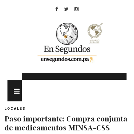
Skip
to
Facebook
Twitter
Instagram
content
MENU
LOCALES
Paso importante: Compra conjunta
de medicamentos MINSA-CSS