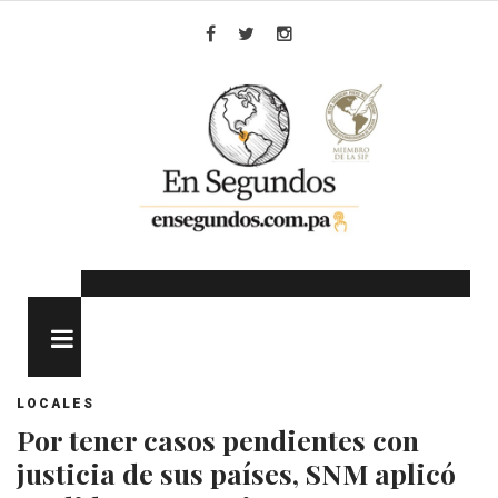
Skip
to
Facebook
Twitter
Instagram
content
MENU
LOCALES
Por tener casos pendientes con
justicia de sus países, SNM aplicó