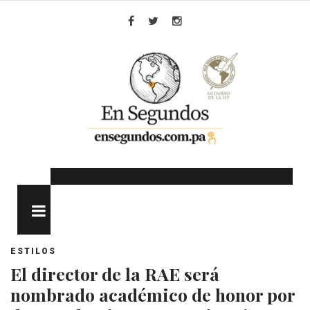
Skip
to
Facebook
Twitter
Instagram
content
MENU
ESTILOS
El director de la RAE será
nombrado académico de honor por