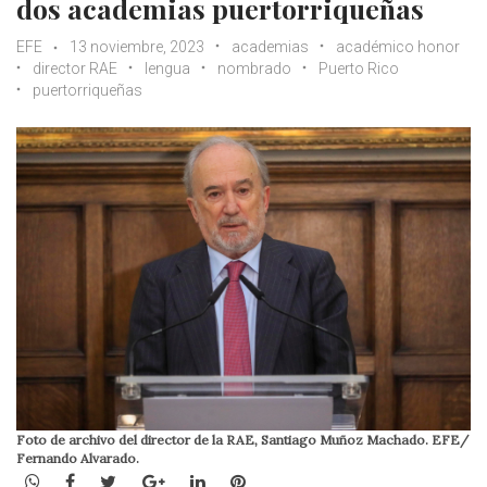
dos academias puertorriqueñas
EFE
13 noviembre, 2023
academias
académico honor
director RAE
lengua
nombrado
Puerto Rico
puertorriqueñas
Foto de archivo del director de la RAE, Santiago Muñoz Machado. EFE/
Fernando Alvarado.
WhatsApp
Facebook
Twitter
Google+
LinkedIn
Pinterest