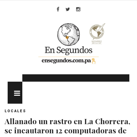
Skip
to
Facebook
Twitter
Instagram
content
MENU
LOCALES
Allanado un rastro en La Chorrera,
se incautaron 12 computadoras de