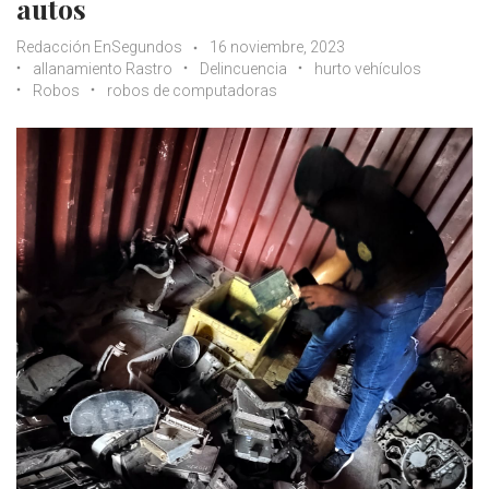
autos
Redacción EnSegundos
16 noviembre, 2023
allanamiento Rastro
Delincuencia
hurto vehículos
Robos
robos de computadoras