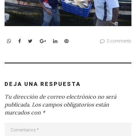
WhatsApp
Facebook
Twitter
Google+
LinkedIn
Pinterest
0 comments
DEJA UNA RESPUESTA
Tu dirección de correo electrónico no será
publicada.
Los campos obligatorios están
marcados con
*