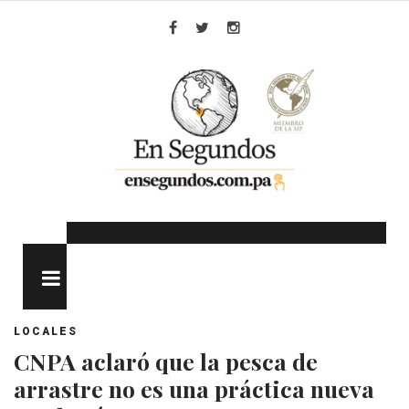
Skip
to
Facebook
Twitter
Instagram
content
MENU
LOCALES
CNPA aclaró que la pesca de
arrastre no es una práctica nueva