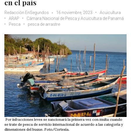
en el país
Redacción EnSegundos
16 noviembre, 2023
Acuicultura
ARAP
Cámara Nacional de Pesca y Acuicultura de Panamá
Pesca
pesca de arrastre
Por infracciones leves se sancionará la primera vez con multa cuando
se trate de pesca de servicio internacional de acuerdo a las categoría y
dimensiones del buque. Foto/Cortesía.