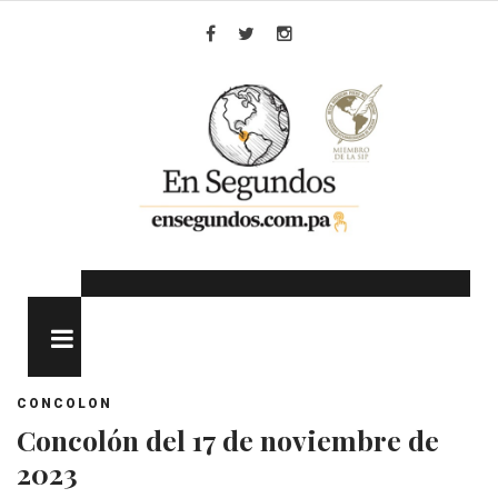
Skip
to
Facebook
Twitter
Instagram
content
MENU
CONCOLON
Concolón del 17 de noviembre de
2023