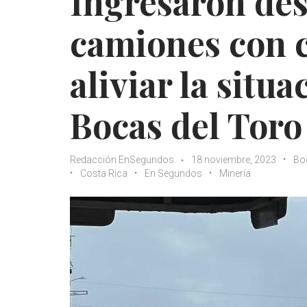
Ingresaron des
camiones con 
aliviar la situ
Bocas del Toro
Redacción EnSegundos
18 noviembre, 2023
Bo
Costa Rica
En Segundos
Minería