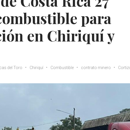
de Costa Rica 27
combustible para
ación en Chiriquí y
cas del Toro
Chiriquí
Combustible
contrato minero
Cortiz