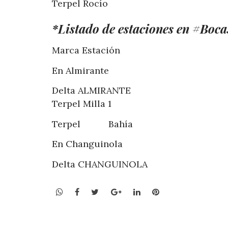
Terpel Rocío
*Listado de estaciones en #Boc
Marca Estación
En Almirante
Delta ALMIRANTE
Terpel Milla 1
Terpel Bahía
En Changuinola
Delta CHANGUINOLA
WhatsApp
Facebook
Twitter
Google+
LinkedIn
Pinterest