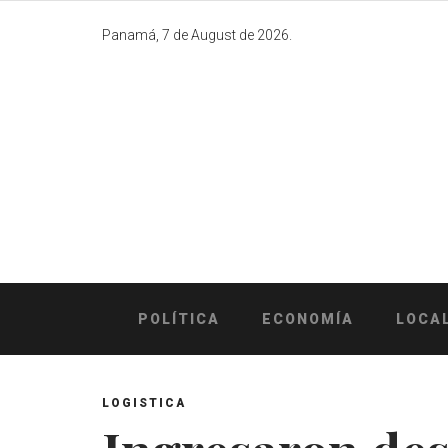
Skip
to
Panamá, 7 de August de 2026.
content
POLÍTICA
ECONOMÍA
LOCA
LOGISTICA