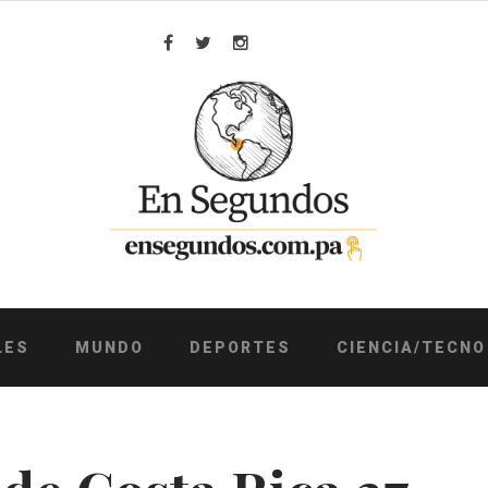
Facebook
Twitter
Instagram
LES
MUNDO
DEPORTES
CIENCIA/TECNO