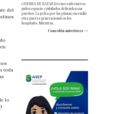
GUERRA DE BATAS Jóvenes enfermeros
piden espacio y jubilados defienden sus
nte del
puestos. La pelea por las plazas encendió
stinos
otra guerra generacional en los
hospitales. Mientras...
Concolón anteriores >>
ado
 en
inos
n toda
as
de lo
l