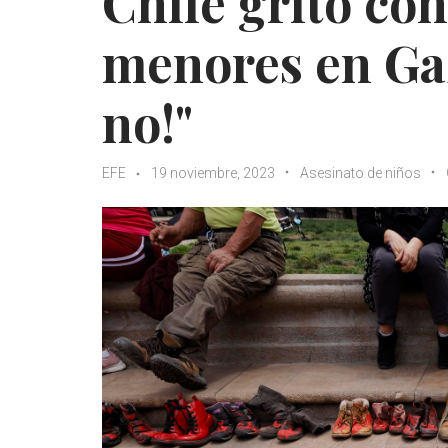
Chile gritó con
menores en Gaz
no!"
EFE
19 noviembre, 2023
Asesinato de niños