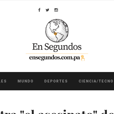
Facebook
Twitter
Instagram
LES
MUNDO
DEPORTES
CIENCIA/TECNO