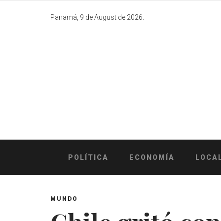
Skip
to
Panamá, 9 de August de 2026.
content
POLÍTICA
ECONOMÍA
LOCA
MUNDO