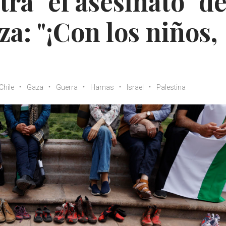
tra "el asesinato" d
a: "¡Con los niños,
Chile
Gaza
Guerra
Hamas
Israel
Palestina