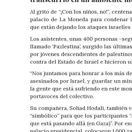
Al grito de “¡Con los niños, no!”, cente
palacio de La Moneda para condenar l
que están dejando los ataques israelíes 
Los asistentes, unas 400 personas –se
llamado ‘Pazlestina’, surgido las última
por jóvenes descendientes de palestino
contra del Estado de Israel e hicieron 
“Nos juntamos para honrar a los más de 
asesinados por Israel, y guardar un mi
la gente que está sufriendo en este mo
portavoces del colectivo.
Su compañera, Sohad Hodali, también vo
“simbólico” para que los participantes “
que está pasando allá (en Gaza)”. Por es
palacio presidencial, colocaron 1.000 z