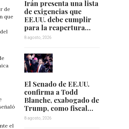
Irán presenta una lista
or de
de exigencias que
ón que
EE.UU. debe cumplir
e
para la reapertura…
 del
8 agosto, 2026
l
de
mica
El Senado de EE.UU.
confirma a Todd
Blanche, exabogado de
e
Trump, como fiscal…
señaló
8 agosto, 2026
nte el