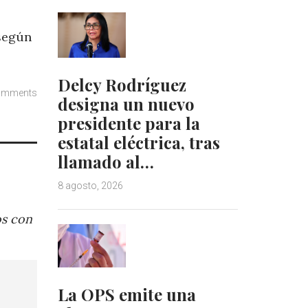
 según
Delcy Rodríguez
omments
designa un nuevo
presidente para la
estatal eléctrica, tras
llamado al…
8 agosto, 2026
os con
La OPS emite una