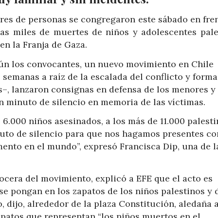
nares de personas se congregaron este sábado en fre
as miles de muertes de niños y adolescentes pale
en la Franja de Gaza.
gún los convocantes, un nuevo movimiento en Chile
s semanas a raíz de la escalada del conflicto y form
s–, lanzaron consignas en defensa de los menores y
un minuto de silencio en memoria de las víctimas.
6.000 niños asesinados, a los más de 11.000 palest
nuto de silencio para que nos hagamos presentes co
mento en el mundo”, expresó Francisca Dip, una de l
cera del movimiento, explicó a EFE que el acto es
se pongan en los zapatos de los niños palestinos y 
o, dijo, alrededor de la plaza Constitución, aledaña a
apatos que representan “los niños muertos en el