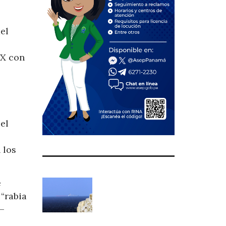
el
XX con
el
 los
e
 “rabia
–