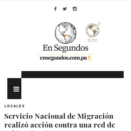
Skip
to
Facebook
Twitter
Instagram
content
MENU
LOCALES
Servicio Nacional de Migración
realizó acción contra una red de