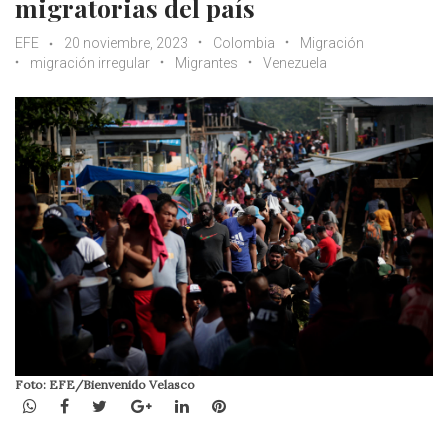
migratorias del país
EFE
20 noviembre, 2023
Colombia
Migración
migración irregular
Migrantes
Venezuela
Foto: EFE/Bienvenido Velasco
WhatsApp
Facebook
Twitter
Google+
LinkedIn
Pinterest