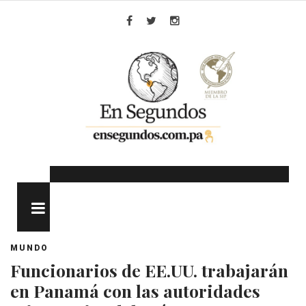
Skip
to
Facebook
Twitter
Instagram
content
MENU
MUNDO
Funcionarios de EE.UU. trabajarán
en Panamá con las autoridades