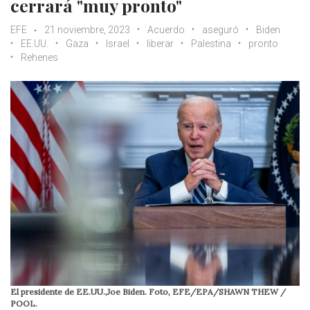
cerrará "muy pronto"
EFE
21 noviembre, 2023
Acuerdo
aseguró
Biden
EE.UU.
Gaza
Israel
liberar
Palestina
pronto
Rehenes
El presidente de EE.UU.,Joe Biden. Foto, EFE/EPA/SHAWN THEW /
POOL.