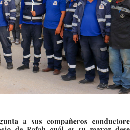
unta a sus compañeros conductore
pcio de Rafah cuál es su mayor dese