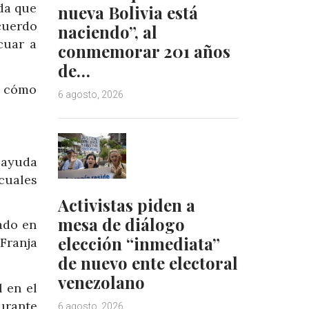
da que
nueva Bolivia está
cuerdo
naciendo”, al
cuar a
conmemorar 201 años
de…
r cómo
6 agosto, 2026
 ayuda
 cuales
Activistas piden a
mesa de diálogo
ado en
elección “inmediata”
Franja
de nuevo ente electoral
venezolano
 en el
urante
6 agosto, 2026