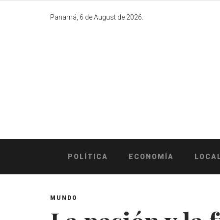
Skip
to
Panamá, 6 de August de 2026.
content
POLÍTICA
ECONOMÍA
LOCA
MUNDO