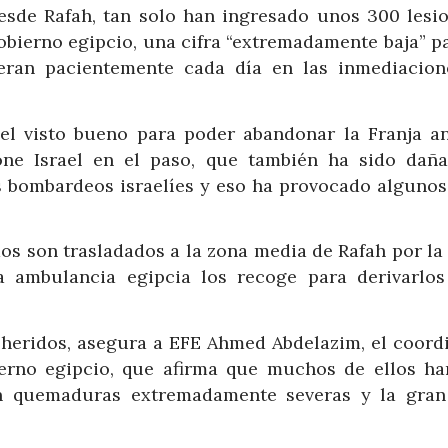
esde Rafah, tan solo han ingresado unos 300 lesi
obierno egipcio, una cifra “extremadamente baja” p
ran pacientemente cada día en las inmediacion
el visto bueno para poder abandonar la Franja an
ne Israel en el paso, que también ha sido dañ
es bombardeos israelíes y eso ha provocado algunos
dos son trasladados a la zona media de Rafah por la
a ambulancia egipcia los recoge para derivarlos
2 heridos, asegura a EFE Ahmed Abdelazim, el coord
erno egipcio, que afirma que muchos de ellos ha
en quemaduras extremadamente severas y la gran