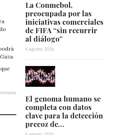
La Conmebol,
preocupada por las
iniciativas comerciales
ra
de FIFA “sin recurrir
ido
al diálogo”
 podrá
6 agosto, 2026
 Gaza.
 que
omments
El genoma humano se
completa con datos
clave para la detección
precoz de…
6 agosto, 2026