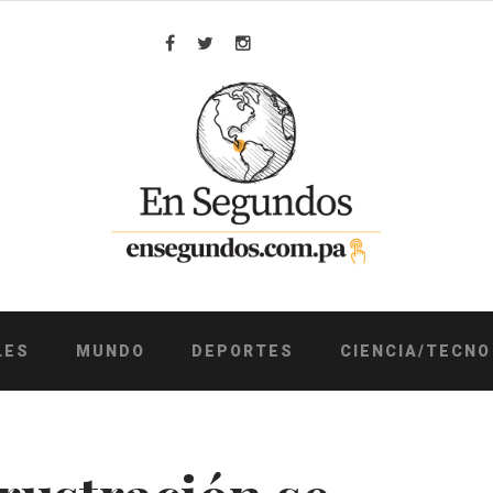
Facebook
Twitter
Instagram
LES
MUNDO
DEPORTES
CIENCIA/TECNO