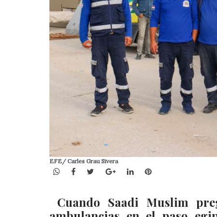
EFE/ Carles Grau Sivera
WhatsApp
Facebook
Twitter
Google+
LinkedIn
Pinterest
Cuando Saadi Muslim preg
ambulancias en el paso egi