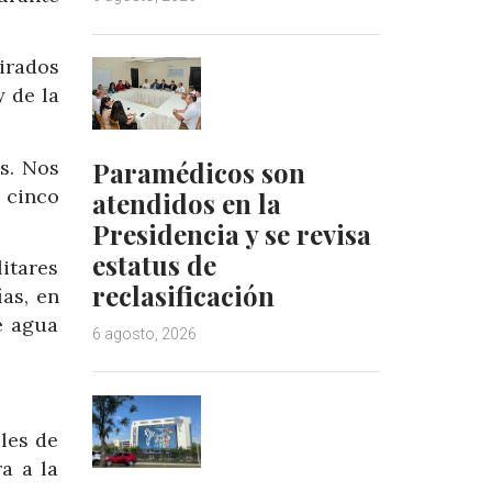
tirados
y de la
Paramédicos son
s. Nos
 cinco
atendidos en la
Presidencia y se revisa
estatus de
itares
reclasificación
as, en
e agua
6 agosto, 2026
les de
a a la