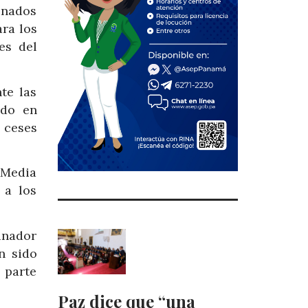
onados
ara los
es del
te las
ado en
 ceses
 Media
 a los
inador
n sido
 parte
Paz dice que “una