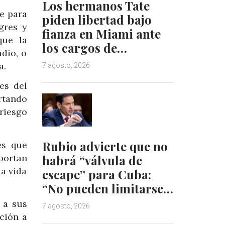
Los hermanos Tate
e para
piden libertad bajo
gres y
fianza en Miami ante
que la
los cargos de…
adio, o
a.
7 agosto, 2026
es del
rtando
riesgo
Rubio advierte que no
es que
habrá “válvula de
portan
la vida
escape” para Cuba:
“No pueden limitarse…
 a sus
7 agosto, 2026
ción a