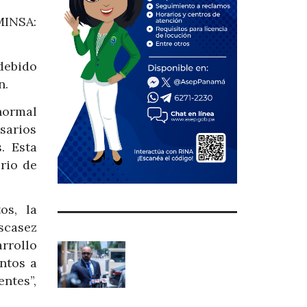
(MINSA:
debido
n.
normal
sarios
. Esta
rio de
os, la
escasez
rrollo
ntos a
ntes”,