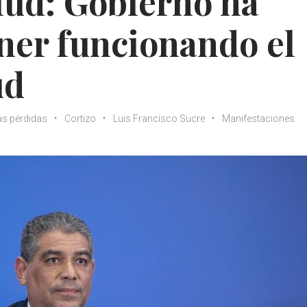
lud: Gobierno ha
ner funcionando el
ud
as pérdidas
Cortizo
Luis Francisco Sucre
Manifestaciones