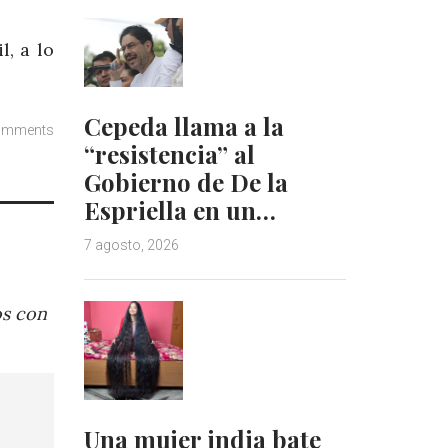
, a lo
Cepeda llama a la
omments
“resistencia” al
Gobierno de De la
Espriella en un…
7 agosto, 2026
os con
Una mujer india bate