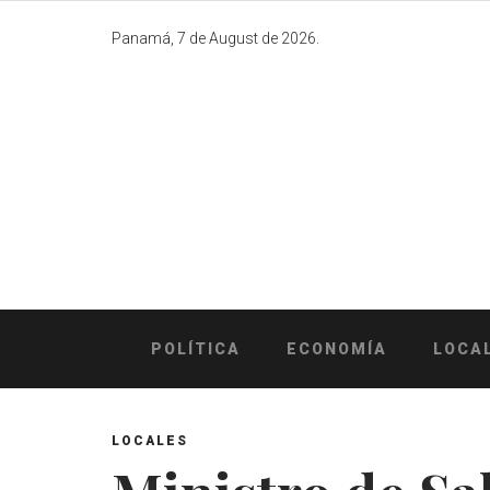
Skip
to
Panamá, 7 de August de 2026.
content
POLÍTICA
ECONOMÍA
LOCA
LOCALES