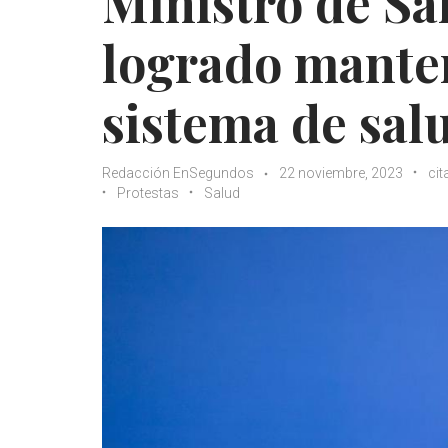
Ministro de Sa
logrado mante
sistema de sal
Redacción EnSegundos
22 noviembre, 2023
cit
Protestas
Salud