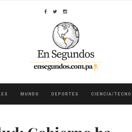
Facebook
Twitter
Instagram
LES
MUNDO
DEPORTES
CIENCIA/TECNO