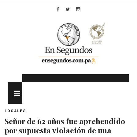
Skip
to
Facebook
Twitter
Instagram
content
MENU
LOCALES
Señor de 62 años fue aprehendido
por supuesta violación de una