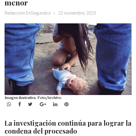
menor
Redacción EnSegundos
22 noviembre, 2023
Imagen ilustrativa. Foto/Archivo.
WhatsApp
Facebook
Twitter
Google+
LinkedIn
Pinterest
La investigación continúa para lograr la
condena del procesado