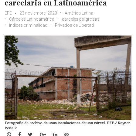
carcelaria en Latinoamérica
EFE
23 noviembre, 2023
América Latina
Cárceles Latinoamérica
cárceles peligrosas
indices criminalidad
Privados de Libertad
Fotografía de archivo de unas instalaciones de una cárcel. EFE/ Rayner
Peña R
WhatsApp
Facebook
Twitter
Google+
LinkedIn
Pinterest