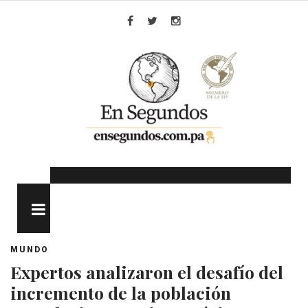
Skip
to
Facebook
Twitter
Instagram
content
MENU
MUNDO
Expertos analizaron el desafío del
incremento de la población