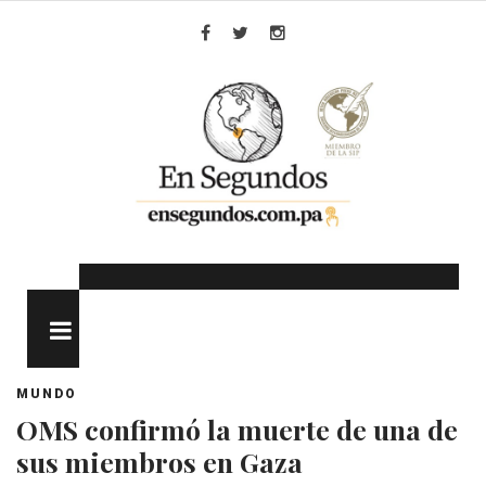
Skip
to
Facebook
Twitter
Instagram
content
MENU
MUNDO
OMS confirmó la muerte de una de
sus miembros en Gaza