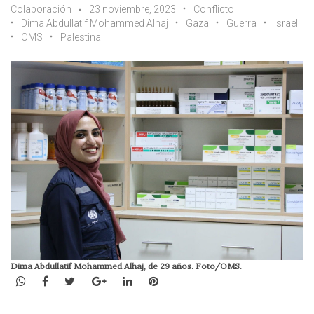
Colaboración
23 noviembre, 2023
Conflicto
Dima Abdullatif Mohammed Alhaj
Gaza
Guerra
Israel
OMS
Palestina
Dima Abdullatif Mohammed Alhaj, de 29 años. Foto/OMS.
WhatsApp
Facebook
Twitter
Google+
LinkedIn
Pinterest