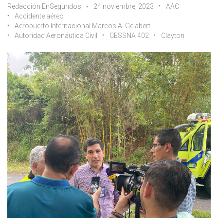
Redacción EnSegundos
24 noviembre, 2023
AAC
Accidente aéreo
Aeropuerto Internacional Marcos A. Gelabert
Autoridad Aeronáutica Civil
CESSNA 402
Clayton