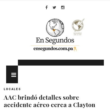
Skip
to
Facebook
Twitter
Instagram
content
MENU
LOCALES
AAC brindó detalles sobre
accidente aéreo cerca a Clayton