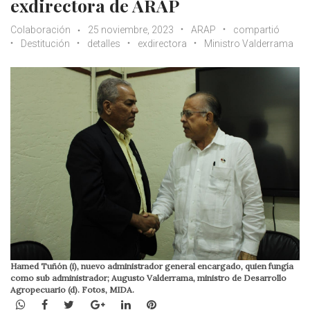
exdirectora de ARAP
Colaboración
25 noviembre, 2023
ARAP
compartió
Destitución
detalles
exdirectora
Ministro Valderrama
Hamed Tuñón (i), nuevo administrador general encargado, quien fungía
como sub administrador; Augusto Valderrama, ministro de Desarrollo
Agropecuario (d). Fotos, MIDA.
WhatsApp
Facebook
Twitter
Google+
LinkedIn
Pinterest