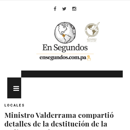
Skip
to
Facebook
Twitter
Instagram
content
MENU
LOCALES
Ministro Valderrama compartió
detalles de la destitución de la