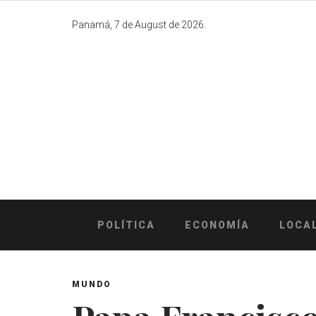
Skip
to
Panamá, 7 de August de 2026.
content
POLÍTICA
ECONOMÍA
LOCA
MUNDO