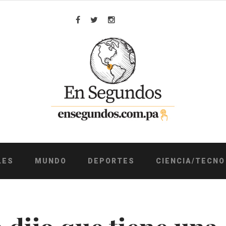
Facebook
Twitter
Instagram
LES
MUNDO
DEPORTES
CIENCIA/TECNO