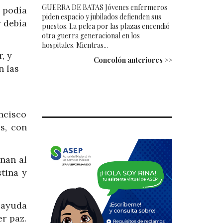
GUERRA DE BATAS Jóvenes enfermeros
 podía
piden espacio y jubilados defienden sus
r debía
puestos. La pelea por las plazas encendió
otra guerra generacional en los
hospitales. Mientras...
, y
Concolón anteriores >>
n las
ncisco
s, con
añan al
tina y
 ayuda
r paz.