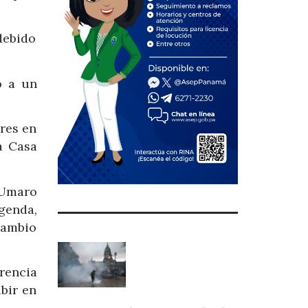
debido
o a un
res en
a Casa
 Umaro
genda,
cambio
erencia
ibir en