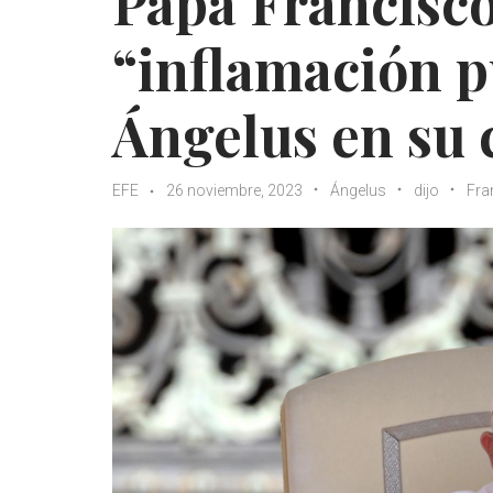
Papa Francisco
“inflamación p
Ángelus en su 
EFE
26 noviembre, 2023
Ángelus
dijo
Fra