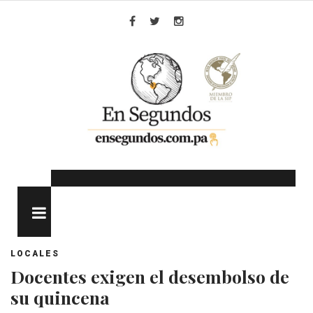
Skip
to
Facebook
Twitter
Instagram
content
MENU
LOCALES
Docentes exigen el desembolso de
su quincena