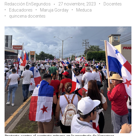
Redacción EnSegundos
27 noviembre, 2023
Docentes
Educadores
Maruja Gorday
Meduca
quincena docentes
Protesta contra el contrato minero en la provincia de Veraguas.