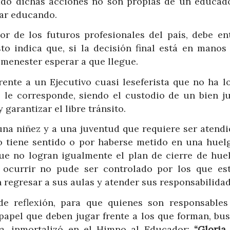
egado dichas acciones no son propias de un educad
tar educando.
r de los futuros profesionales del país, debe en
sto indica que, si la decisión final está en manos
 menester esperar a que llegue.
rente a un Ejecutivo cuasi leseferista que no ha l
le corresponde, siendo el custodio de un bien ju
 garantizar el libre tránsito.
 una niñez y a una juventud que requiere ser atend
o tiene sentido o por haberse metido en una huel
e no logran igualmente el plan de cierre de huel
a ocurrir no pude ser controlado por los que es
 regresar a sus aulas y atender sus responsabilidad
de reflexión, para que quienes son responsables
 papel que deben jugar frente a los que forman, bu
ga, inmortalizó en el Himno al Educador:
“Gloria