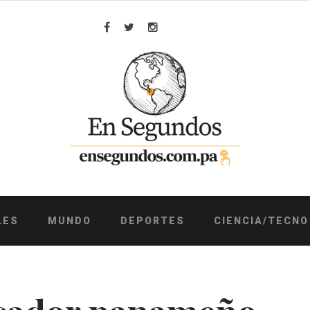
Facebook
Twitter
Instagram
LES
MUNDO
DEPORTES
CIENCIA/TECNO