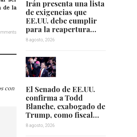
Irán presenta una lista
 de la
de exigencias que
EE.UU. debe cumplir
para la reapertura…
omments
8 agosto, 2026
El Senado de EE.UU.
os con
confirma a Todd
Blanche, exabogado de
Trump, como fiscal…
8 agosto, 2026