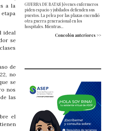
GUERRA DE BATAS Jóvenes enfermeros
s a la
piden espacio y jubilados defienden sus
 etapa
puestos. La pelea por las plazas encendió
otra guerra generacional en los
hospitales. Mientras...
l ideal
Concolón anteriores >>
dor se
clases
aso de
22, no
que se
ro nos
 de las
bre el
tienen