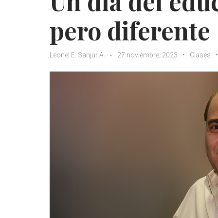
Un día del ed
pero diferente
Leonel E. Sanjur A.
27 noviembre, 2023
Clases