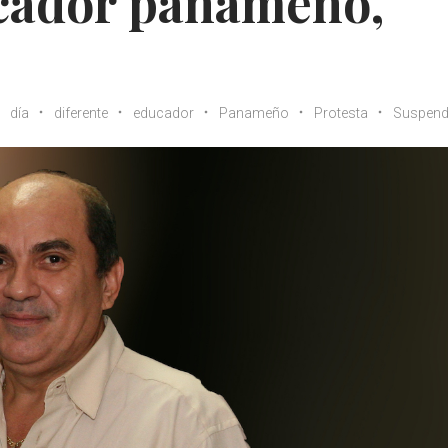
ucador panameño,
día
diferente
educador
Panameño
Protesta
Suspend