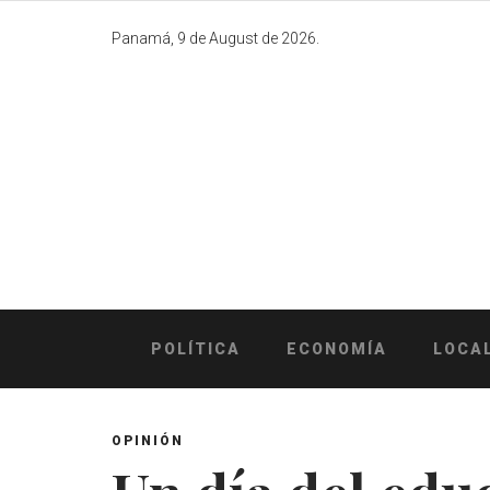
Skip
to
Panamá, 9 de August de 2026.
content
POLÍTICA
ECONOMÍA
LOCA
OPINIÓN