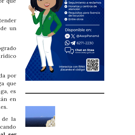
or que
tender
 de un
ogrado
rídico
ida por
ga que
ga, es
tán en
es.
 de la
scando
 al ser