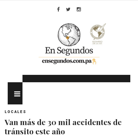
Skip
to
Facebook
Twitter
Instagram
content
MENU
LOCALES
Van más de 30 mil accidentes de
tránsito este año