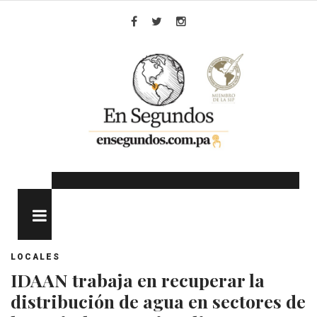
Skip
to
Facebook
Twitter
Instagram
content
MENU
LOCALES
IDAAN trabaja en recuperar la
distribución de agua en sectores de