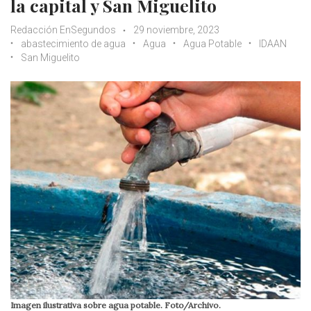
la capital y San Miguelito
Redacción EnSegundos
29 noviembre, 2023
abastecimiento de agua
Agua
Agua Potable
IDAAN
San Miguelito
Imagen ilustrativa sobre agua potable. Foto/Archivo.